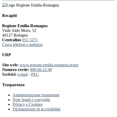
Recapiti
Regione Emilia-Romagna
Viale Aldo Moro, 52
40127 Bologna
Centralino
051 5271
Cerca telefoni o indirizzi
URP
Sito web:
www.regione.emilia-romagna.it/urp
Numero verde:
800.66.22.00
Scrivici:
e-mail
-
PEC
Trasparenza
Amministrazione trasparente
Note legali e copyright
Privacy e Cookies
Dichiarazione di accessibilità