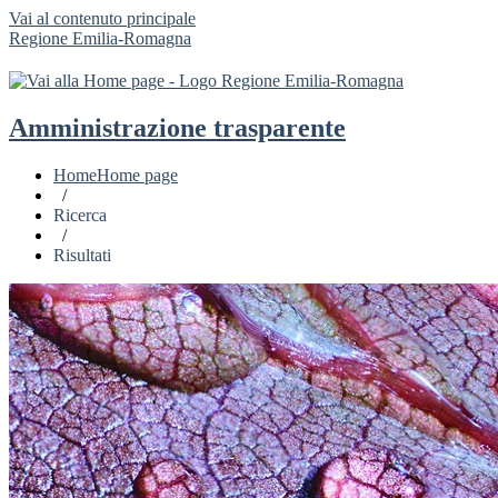
Vai al contenuto principale
Regione Emilia-Romagna
Amministrazione trasparente
Home
Home page
/
Ricerca
/
Risultati