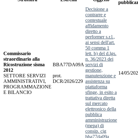
pubblica
decisione a
contrarre e
contestuale
affidamento
diretto a
performer s.r.l.,
ai sensi dell'art.
50 comma 1
Commissario
lett. b) del d.lgs.
straordinario alla
n. 36/2023 dei
Ricostruzione sisma
BBA77DA09A
servizi di
2012
gestione,
14/05/20
SETTORE SERVIZI
prot.
manutenzione e
AMMINISTRATIVI,
DCR/2026/229
assistenza su
PROGRAMMAZIONE
piattaforma
E BILANCIO
sfinge, in esito a
trattativa diretta
sul mercato
elettronico della
pubblica
amministrazione
(mepa) di
consip. cig
bba77da09a