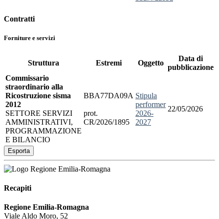
Contratti
Forniture e servizi
Data di
Struttura
Estremi
Oggetto
pubblicazione
Commissario
straordinario alla
Ricostruzione sisma
BBA77DA09A
stipula
2012
performer
22/05/2026
SETTORE SERVIZI
prot.
2026-
AMMINISTRATIVI,
CR/2026/1895
2027
PROGRAMMAZIONE
E BILANCIO
Esporta
Recapiti
Regione Emilia-Romagna
Viale Aldo Moro, 52