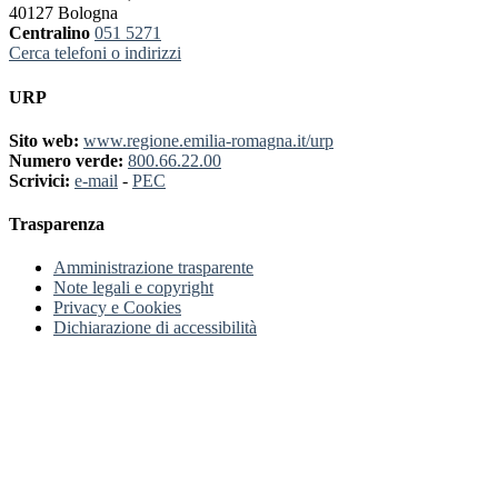
40127 Bologna
Centralino
051 5271
Cerca telefoni o indirizzi
URP
Sito web:
www.regione.emilia-romagna.it/urp
Numero verde:
800.66.22.00
Scrivici:
e-mail
-
PEC
Trasparenza
Amministrazione trasparente
Note legali e copyright
Privacy e Cookies
Dichiarazione di accessibilità