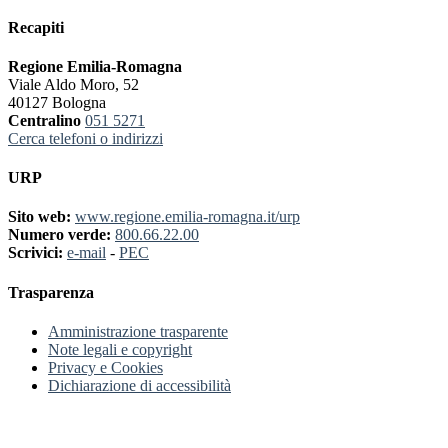
Recapiti
Regione Emilia-Romagna
Viale Aldo Moro, 52
40127 Bologna
Centralino
051 5271
Cerca telefoni o indirizzi
URP
Sito web:
www.regione.emilia-romagna.it/urp
Numero verde:
800.66.22.00
Scrivici:
e-mail
-
PEC
Trasparenza
Amministrazione trasparente
Note legali e copyright
Privacy e Cookies
Dichiarazione di accessibilità