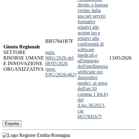
diretto a bureau
veritas italia
spa per servizi
formativi
relativi alle
norme iso e
relativi alla
BB57841B7F
conformità di
Giunta Regionale
software
SETTORE
num.
medicali e
RISORSE UMANE
9061/2026 del
13/05/2026
all'impiego
E INNOVAZIONE
08/05/2026
dell'intelligenza
ORGANIZZATIVA
(prot.
artificiale nei
EPG/2026/462)
dispositivi
medici, ai sensi
dell'art.50
comma 1 lett.b)
del
d.lgs.36/2023,
cig
bb57841b7f
Esporta