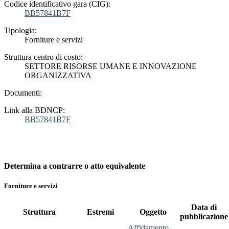
Codice identificativo gara (CIG):
BB57841B7F
Tipologia:
Forniture e servizi
Struttura centro di costo:
SETTORE RISORSE UMANE E INNOVAZIONE
ORGANIZZATIVA
Documenti:
Link alla BDNCP:
BB57841B7F
Determina a contrarre o atto equivalente
Forniture e servizi
Data di
Struttura
Estremi
Oggetto
pubblicazione
affidamento