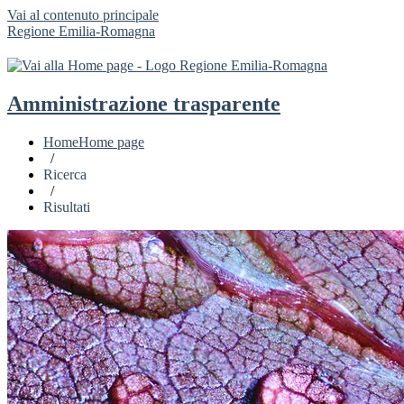
Vai al contenuto principale
Regione Emilia-Romagna
Amministrazione trasparente
Home
Home page
/
Ricerca
/
Risultati