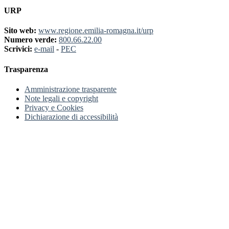
URP
Sito web:
www.regione.emilia-romagna.it/urp
Numero verde:
800.66.22.00
Scrivici:
e-mail
-
PEC
Trasparenza
Amministrazione trasparente
Note legali e copyright
Privacy e Cookies
Dichiarazione di accessibilità