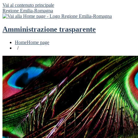
Vai al contenuto principale
Regione Emilia-Romagna
Amministrazione trasparente
Home
Home page
/