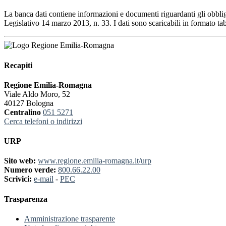
La banca dati contiene informazioni e documenti riguardanti gli obblig
Legislativo 14 marzo 2013, n. 33. I dati sono scaricabili in formato tab
Recapiti
Regione Emilia-Romagna
Viale Aldo Moro, 52
40127 Bologna
Centralino
051 5271
Cerca telefoni o indirizzi
URP
Sito web:
www.regione.emilia-romagna.it/urp
Numero verde:
800.66.22.00
Scrivici:
e-mail
-
PEC
Trasparenza
Amministrazione trasparente