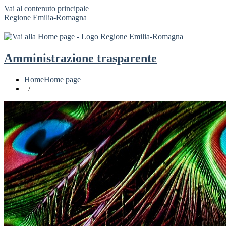
Vai al contenuto principale
Regione Emilia-Romagna
Amministrazione trasparente
Home
Home page
/