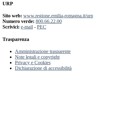
URP
Sito web:
www.regione.emilia-romagna.it/urp
Numero verde:
800.66.22.00
Scrivici:
e-mail
-
PEC
Trasparenza
Amministrazione trasparente
Note legali e copyright
Privacy e Cookies
Dichiarazione di accessibilità